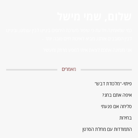
שלום, שמי מישל
כמי שמאמינה ויודעת כי שיפור מערכת היחסים ביניינו לבין עצמנו, וביניינו
לבין הסובבים אותנו, מביא לאיכות חיים טובה יותר –
אני מזמינה אתכם לצאת איתי למסע מרתק ומעשיר
מאמרים
פיתוי-"מלכודת דבש"
איפה אתם בחג?
סליחה אם פגעתי
בחירות
התמודדות עם מחלת הסרטן